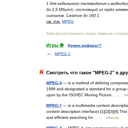
1
для
кабельного
телевидения
и
видеоди
до
2
,
5
Мбит
/
с
,
состоящий
из
трёх
элеме
сигналов
.
Сжатие
до
160:1
см
.
тж
.
MPEG
Англо
-
русский
толковый
словарь
терминов
и
сокращ
Игры ⚽
Нужен реферат?
MPEG-1
Смотреть что такое "MPEG-2" в дру
MPEG-4
— is a method of defining compression
1998 and designated a standard for a group 
upon by the ISO/IEC Moving Picture… …
Wi
MPEG-7
— is a multimedia content descripti
content description interface).[1][2][3][4] This
and efficient searching for… …
Wikipedia