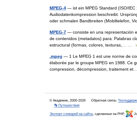
MPEG-4
— ist ein MPEG Standard (ISO/IEC 
Audiodatenkompression beschreibt. Ursprün
oder schmalen Bandbreiten (Mobiltelefon, V
MPEG-7
— consiste en una representación es
de contenidos (metadatos) para: Palabras cl
estructural (formas, colores, texturas,… …
.mpeg
— 1 Le MPEG 1 est une norme de compr
élaborée par le groupe MPEG en 1988. Ce gr
compression, décompression, traitement 
© Академик, 2000-2026
Обратная связь:
Техподдерж
👣 Путешествия
Экспорт словарей на сайты
, сделанные на PHP,
Jo