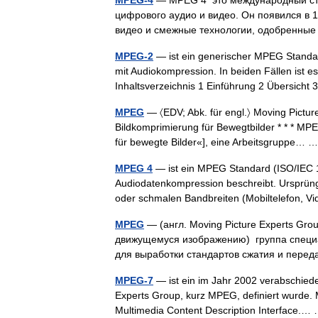
MPEG-4
— MPEG 4 это международный ста
цифрового аудио и видео. Он появился в 1
видео и смежные технологии, одобрен
MPEG-2
— ist ein generischer MPEG Standa
mit Audiokompression. In beiden Fällen ist e
Inhaltsverzeichnis 1 Einführung 2 Übersi
MPEG
— 〈EDV; Abk. für engl.〉 Moving Pictur
Bildkomprimierung für Bewegtbilder * * * MP
für bewegte Bilder«], eine Arbeitsgruppe…
MPEG 4
— ist ein MPEG Standard (ISO/IEC 1
Audiodatenkompression beschreibt. Ursprün
oder schmalen Bandbreiten (Mobiltelefon, V
MPEG
— (англ. Moving Picture Experts Gro
движущемуся изображению) группа специ
для выработки стандартов сжатия и пе
MPEG-7
— ist ein im Jahr 2002 verabschied
Experts Group, kurz MPEG, definiert wurde. 
Multimedia Content Description Interface.