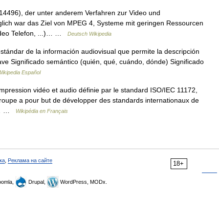
14496), der unter anderem Verfahren zur Video und
glich war das Ziel von MPEG 4, Systeme mit geringen Ressourcen
ideo Telefon, ...)… …
Deutsch Wikipedia
tándar de la información audiovisual que permite la descripción
ave Significado semántico (quién, qué, cuándo, dónde) Significado
Wikipedia Español
ession vidéo et audio définie par le standard ISO/IEC 11172,
oupe a pour but de développer des standards internationaux de
et… …
Wikipédia en Français
ка
,
Реклама на сайте
18+
omla,
Drupal,
WordPress, MODx.