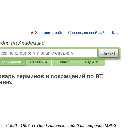
Запомнить сайт
Словарь на свой сайт
RU
едии на Академике
Найти!
Толкования
Переводы
Книги
Игры ⚽
варь терминов и сокращений по ВТ,
нию.
ся
в
1990
-
1997
гг
.
Представляет
собой
расширение
MPEG
-