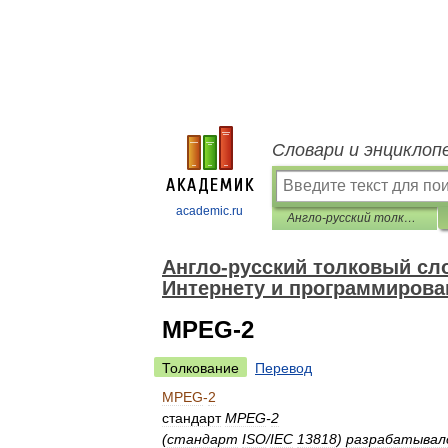
Словари и энциклоп
academic.ru
Англо-русский толковый словарь терминов и сокращений по ВТ, Интернету и программированию.
Англо-русский толковый сло
Интернету и программирова
MPEG-2
Толкование
Перевод
MPEG
-
2
стандарт
MPEG
-
2
(
стандарт
ISO
/
IEC
13818
)
разрабатывал