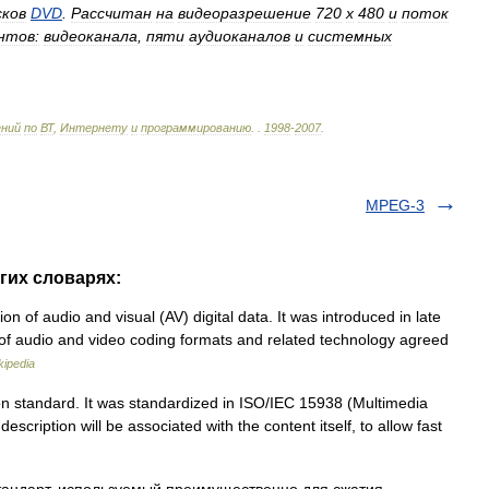
сков
DVD
.
Рассчитан
на
видеоразрешение
720
х
480
и
поток
нтов:
видеоканала
,
пяти
аудиоканалов
и
системных
ений
по
ВТ
,
Интернету
и
программированию
.
.
1998
-
2007
.
MPEG-3
гих словарях:
 of audio and visual (AV) digital data. It was introduced in late
of audio and video coding formats and related technology agreed
kipedia
on standard. It was standardized in ISO/IEC 15938 (Multimedia
 description will be associated with the content itself, to allow fast