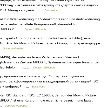
ндарт, используемый преимущественно для сжатия
998 году и включает в себя группу стандартов сжатия аудио и
ные ISO Международной… …
Википедия
rd zur Videokodierung mit Videokompression und Audiokodierung
s eine verlustbehaftete Kompression/Datenreduktion.
cht 3 MPEG 2… …
Deutsch Wikipedia
es Experts Group (Expertengruppe für bewegte Bilder), eine
EG [Abk. für Moving Pictures Experts Group, dt. »Expertengruppe
 …
Universal-Lexikon
4496), der unter anderem Verfahren zur Video und
glich war das Ziel von MPEG 4, Systeme mit geringen Ressourcen
ideo Telefon, ...)… …
Deutsch Wikipedia
up; произносится «эмпег» рус. Экспертная группа по
алистов, сформированная международной организацией ISO
редачи цифровой… …
Википедия
eter ISO Standard (ISO/IEC 15938), der von der Moving Picture
MPEG 7 ist eine Kurzform, die eigentliche Bezeichnung lautet
… …
Deutsch Wikipedia